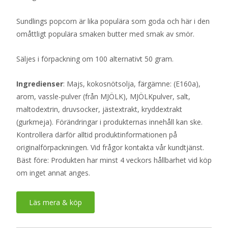
Sundlings popcorn är lika populära som goda och här i den
omåttligt populära smaken butter med smak av smör.
Säljes i förpackning om 100 alternativt 50 gram.
Ingredienser
: Majs, kokosnötsolja, färgämne: (E160a),
arom, vassle-pulver (från MJÖLK), MJÖLKpulver, salt,
maltodextrin, druvsocker, jästextrakt, kryddextrakt
(gurkmeja). Förändringar i produkternas innehåll kan ske.
Kontrollera därför alltid produktinformationen på
originalförpackningen. Vid frågor kontakta vår kundtjänst.
Bäst före: Produkten har minst 4 veckors hållbarhet vid köp
om inget annat anges.
Läs mera & köp