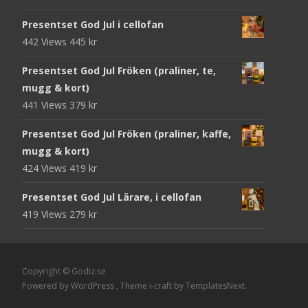
Presentset God Jul i cellofan
442 Views
445
kr
Presentset God Jul Fröken (praliner, te,
mugg & kort)
441 Views
379
kr
Presentset God Jul Fröken (praliner, kaffe,
mugg & kort)
424 Views
419
kr
Presentset God Jul Lärare, i cellofan
419 Views
279
kr
Copyright © Godiz.se
Powered by WordPress
, Theme
i-craft
by TemplatesNext.