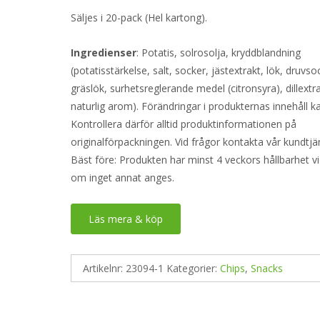
Säljes i 20-pack (Hel kartong).
Ingredienser
: Potatis, solrosolja, kryddblandning
(potatisstärkelse, salt, socker, jästextrakt, lök, druvsock
gräslök, surhetsreglerande medel (citronsyra), dillextra
naturlig arom). Förändringar i produkternas innehåll k
Kontrollera därför alltid produktinformationen på
originalförpackningen. Vid frågor kontakta vår kundtjä
Bäst före: Produkten har minst 4 veckors hållbarhet v
om inget annat anges.
Läs mera & köp
Artikelnr:
23094-1
Kategorier:
Chips
,
Snacks