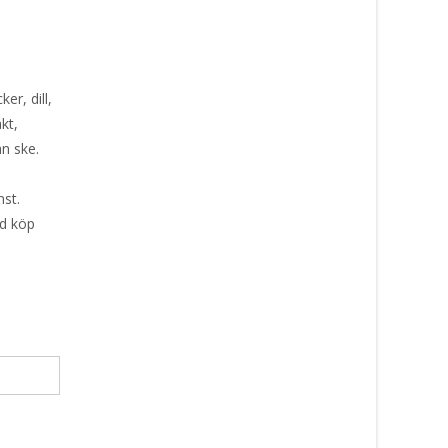
er, dill,
kt,
an ske.
nst.
id köp