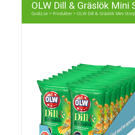
OLW Dill & Gräslök Mini 
Godiz.se
>
Produkter
>
OLW Dill & Gräslök Mini Storp