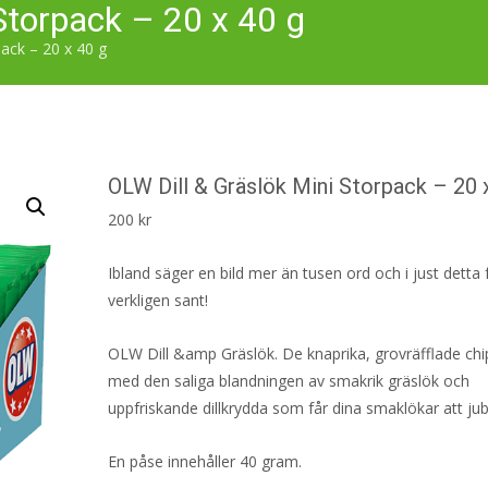
Storpack – 20 x 40 g
ack – 20 x 40 g
OLW Dill & Gräslök Mini Storpack – 20 
200
kr
Ibland säger en bild mer än tusen ord och i just detta f
verkligen sant!
OLW Dill &amp Gräslök. De knaprika, grovräfflade ch
med den saliga blandningen av smakrik gräslök och
uppfriskande dillkrydda som får dina smaklökar att jub
En påse innehåller 40 gram.