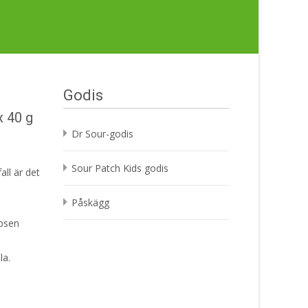
Godis
x 40 g
Dr Sour-godis
Sour Patch Kids godis
all är det
Påskägg
ipsen
la.