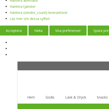
Hantera alternativ
Hantera tjänster
Hantera {vendor_count}-leverantörer
Läs mer om dessa syften
Acceptera
Neka
Visa preferenser
Spara pre
Skip
Hem
Godis
Läsk & Dryck
Snacks
to
content