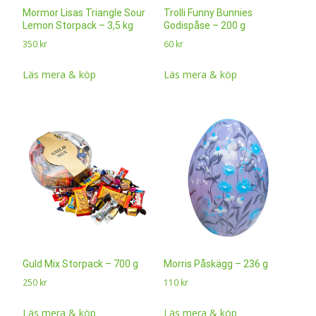
Mormor Lisas Triangle Sour
Trolli Funny Bunnies
Lemon Storpack – 3,5 kg
Godispåse – 200 g
350
kr
60
kr
Läs mera & köp
Läs mera & köp
Guld Mix Storpack – 700 g
Morris Påskägg – 236 g
250
kr
110
kr
Läs mera & köp
Läs mera & köp