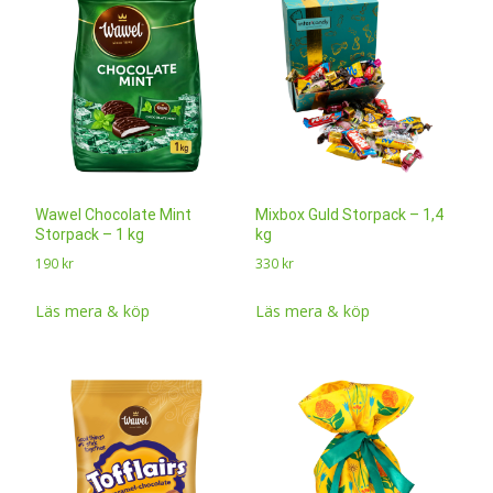
Wawel Chocolate Mint
Mixbox Guld Storpack – 1,4
Storpack – 1 kg
kg
190
kr
330
kr
Läs mera & köp
Läs mera & köp