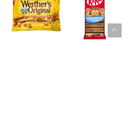
Werthers Original Cream
KitKat Cookie Dough – 99 g
Filling Toffée Storpack – 1
40
kr
kg
170
kr
Läs mera & köp
Läs mera & köp