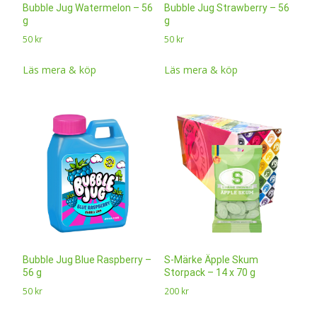
Bubble Jug Watermelon – 56
Bubble Jug Strawberry – 56
g
g
50
kr
50
kr
Läs mera & köp
Läs mera & köp
Bubble Jug Blue Raspberry –
S-Märke Äpple Skum
56 g
Storpack – 14 x 70 g
50
kr
200
kr