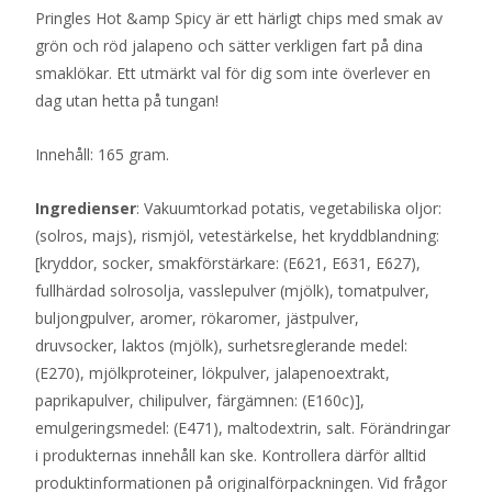
Pringles Hot &amp Spicy är ett härligt chips med smak av
grön och röd jalapeno och sätter verkligen fart på dina
smaklökar. Ett utmärkt val för dig som inte överlever en
dag utan hetta på tungan!
Innehåll: 165 gram.
Ingredienser
: Vakuumtorkad potatis, vegetabiliska oljor:
(solros, majs), rismjöl, vetestärkelse, het kryddblandning:
[kryddor, socker, smakförstärkare: (E621, E631, E627),
fullhärdad solrosolja, vasslepulver (mjölk), tomatpulver,
buljongpulver, aromer, rökaromer, jästpulver,
druvsocker, laktos (mjölk), surhetsreglerande medel:
(E270), mjölkproteiner, lökpulver, jalapenoextrakt,
paprikapulver, chilipulver, färgämnen: (E160c)],
emulgeringsmedel: (E471), maltodextrin, salt. Förändringar
i produkternas innehåll kan ske. Kontrollera därför alltid
produktinformationen på originalförpackningen. Vid frågor