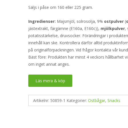
Säljs i påse om 160 eller 225 gram.
Ingredienser:
Majsmjöl, solrosolja, 9%
ostpulver
(
jästextrakt, färgämne (E160a, E160c)),
mjölkpulver
, 
potatisstärkelse, druvsocker. Förändringar i produkte
innehåll kan ske. Kontrollera därför alltid produktinfo
på originalförpackningen. Vid frågor kontakta vår kund
Bäst före: Produkten har minst 4 veckors hållbarhet v
om inget annat anges.
Läs mera & köp
Artikelnr:
50859-1
Kategorier:
Ostbågar
,
Snacks