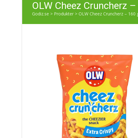
OLW Cheez Cruncherz –
Godiz.se
>
Produkter
>
OLW Cheez Cruncherz – 160 