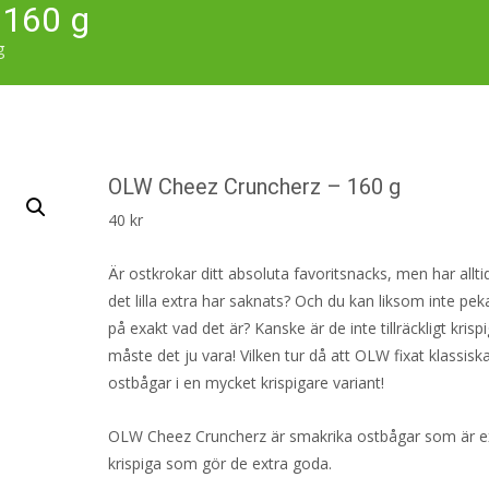
 160 g
g
OLW Cheez Cruncherz – 160 g
40
kr
Är ostkrokar ditt absoluta favoritsnacks, men har allti
det lilla extra har saknats? Och du kan liksom inte pek
på exakt vad det är? Kanske är de inte tillräckligt krisp
måste det ju vara! Vilken tur då att OLW fixat klassisk
ostbågar i en mycket krispigare variant!
OLW Cheez Cruncherz är smakrika ostbågar som är e
krispiga som gör de extra goda.