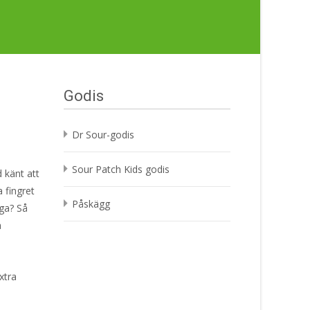
Godis
Dr Sour-godis
Sour Patch Kids godis
d känt att
a fingret
Påskägg
iga? Så
a
xtra