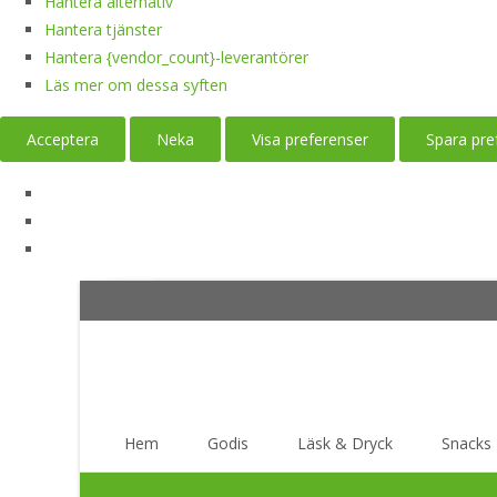
Hantera alternativ
Hantera tjänster
Hantera {vendor_count}-leverantörer
Läs mer om dessa syften
Acceptera
Neka
Visa preferenser
Spara pre
Skip
Hem
Godis
Läsk & Dryck
Snacks
to
content