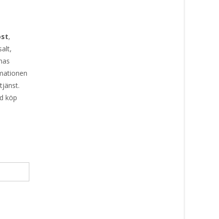
ost
,
salt,
rnas
rmationen
tjänst.
id köp