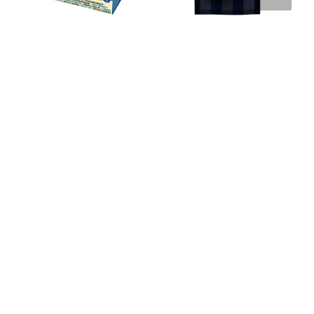
Popz Micropop Cheese – 3 x
Sundlings Popcornkrydda
85 g
Truffle – 26 g
30
kr
20
kr
Läs mera & köp
Läs mera & köp
Flavacol Original Popcornsalt
Glaze Pop Popcornglaze –
– 1 kg
Lila Grape x 794 g