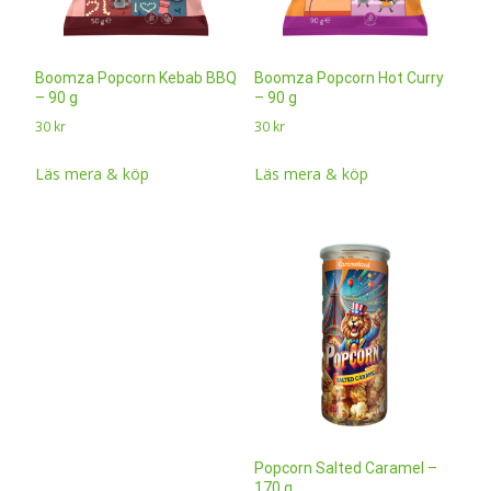
Boomza Popcorn Kebab BBQ
Boomza Popcorn Hot Curry
– 90 g
– 90 g
30
kr
30
kr
Läs mera & köp
Läs mera & köp
Popcorn Salted Caramel –
170 g