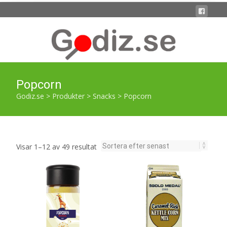
Popcorn
Godiz.se
>
Produkter
>
Snacks
>
Popcorn
Sortera
Visar 1–12 av 49 resultat
efter
senaste