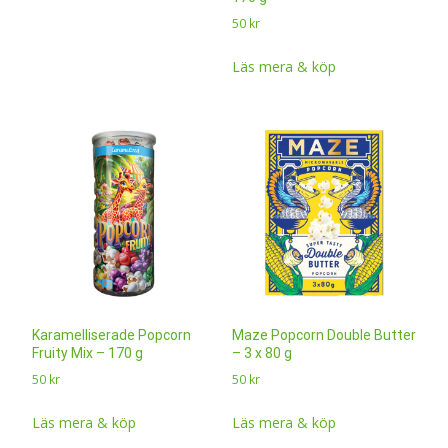
50
kr
Läs mera & köp
Karamelliserade Popcorn
Maze Popcorn Double Butter
Fruity Mix – 170 g
– 3 x 80 g
50
kr
50
kr
Läs mera & köp
Läs mera & köp