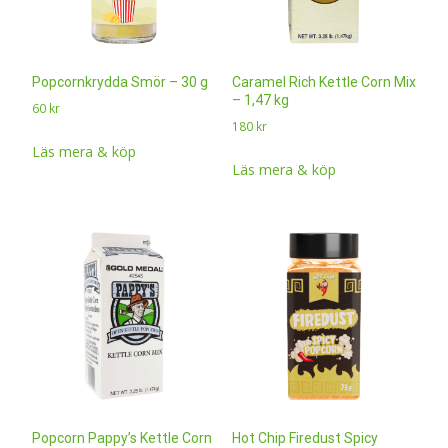
Popcornkrydda Smör – 30 g
Caramel Rich Kettle Corn Mix
– 1,47 kg
60
kr
180
kr
Läs mera & köp
Läs mera & köp
Popcorn Pappy’s Kettle Corn
Hot Chip Firedust Spicy