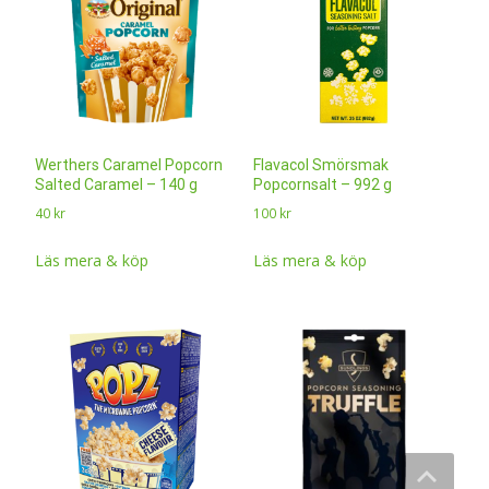
Werthers Caramel Popcorn
Flavacol Smörsmak
Salted Caramel – 140 g
Popcornsalt – 992 g
40
kr
100
kr
Läs mera & köp
Läs mera & köp