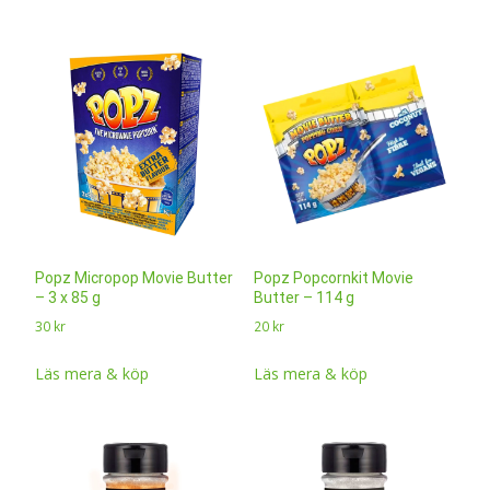
Popz Micropop Movie Butter
Popz Popcornkit Movie
– 3 x 85 g
Butter – 114 g
30
kr
20
kr
Läs mera & köp
Läs mera & köp