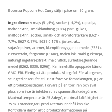
Boomza Popcorn Hot Curry säljs i påse om 90 gram.
Ingredienser:
majs (51,4%), socker (14,2%), rapsolja,
maltodextrin, smakblandning (8,8%) (salt, glukos,
maltodextrin, socker, smak- och aromförstärkare (E621-
7,7%, E627-0,17%, E631-0,17%), jästextrakt,
sojasåspulver, aromer, klumpförebyggande medel (E551),
curryextrakt, färgämne (E160c), malen lök, mald gurkmeja,
naturligt ingefärsextrakt, mald vitlök, surhetsreglerande
medel (E262, E330, E296)). Kan innehålla opoppade kärnor.
GMO-FRI. Färdig att äta produkt. Allergiråd: För allergener,
se ingredienser i fet stil. Bäst före: Se förpackningen, (L) är
ett produktionsdatum. Förvara på en torr, ren och sval
plats som inte är infekterad av spannmålsskadegörare.
Maximal temperatur är 25 &degC, maximal luftfuktighet är
75 %. Förändringar i produkternas innehåll kan ske.
Kontrollera därför alltid produktinformationen på