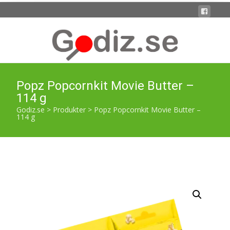
Popz Popcornkit Movie Butter –
114 g
Godiz.se
>
Produkter
>
Popz Popcornkit Movie Butter –
114 g