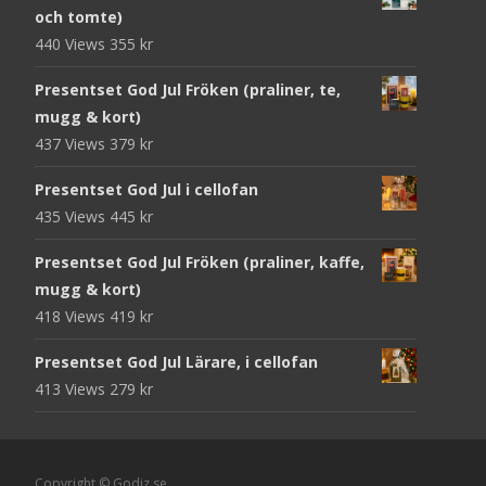
och tomte)
440 Views
355
kr
Presentset God Jul Fröken (praliner, te,
mugg & kort)
437 Views
379
kr
Presentset God Jul i cellofan
435 Views
445
kr
Presentset God Jul Fröken (praliner, kaffe,
mugg & kort)
418 Views
419
kr
Presentset God Jul Lärare, i cellofan
413 Views
279
kr
Copyright © Godiz.se