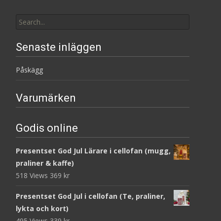
Search
for:
Senaste inläggen
Påskägg
Varumärken
Godis online
Presentset God Jul Lärare i cellofan (mugg,
praliner & kaffe)
518 Views
369
kr
Presentset God Jul i cellofan (Te, praliner,
lykta och kort)
495 Views
339
kr