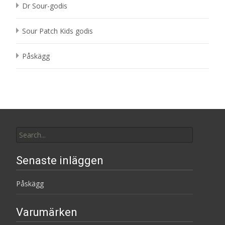
Dr Sour-godis
Sour Patch Kids godis
Påskägg
Search
for:
Senaste inläggen
Påskägg
Varumärken