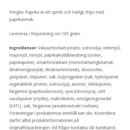
Pringles Paprika är ett sprött och härligt chips med
paprikasmak.
Levereras i förpackning om 165 gram.
Ingredienser:
Vakuumtorkad potatis, solrosolja, vetemjöl,
majsmjöl, rismjöl, paprikakryddblandning (socker,
paprikapulver, smakförstärkare {mononatriumglutamat,
dinatriumguanylat, dinatriuminosinat}, druvsocker,
jästpulver, lökpulver, salt, buljongpulver {salt, hydrolyserat
vegetabiliskt protein, solrosolja}, aromer, vitlökspulver,
färgämne {paprikaoleoresin}, syra {citronsyra}, sött
vasslepulver {mjölk}), maltodextrin, emulgeringsmedel
(E471), salt, färgämne (annattoextrakt norbixin).
Förändringar i produkternas innehåll kan ske. Kontrollera
därför alltid produktinformationen på
originalförpackningen. Vid frågor kontakta vår kundtjänst.