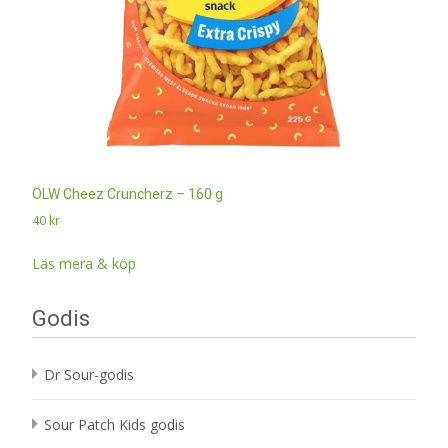
OLW Cheez Cruncherz – 160 g
40
kr
Läs mera & köp
Godis
Dr Sour-godis
Sour Patch Kids godis