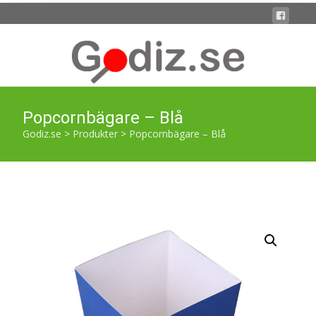
Popcornbägare – Blå
Godiz.se
>
Produkter
>
Popcornbägare – Blå