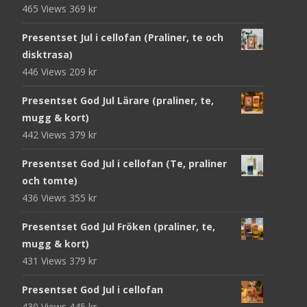
465 Views
369
kr
Presentset Jul i cellofan (Praliner, te och
disktrasa)
446 Views
209
kr
Presentset God Jul Lärare (praliner, te,
mugg & kort)
442 Views
379
kr
Presentset God Jul i cellofan (Te, praliner
och tomte)
436 Views
355
kr
Presentset God Jul Fröken (praliner, te,
mugg & kort)
431 Views
379
kr
Presentset God Jul i cellofan
430 Views
445
kr