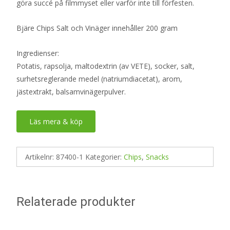
göra succé på filmmyset eller varför inte till förfesten.
Bjäre Chips Salt och Vinäger innehåller 200 gram
Ingredienser:
Potatis, rapsolja, maltodextrin (av VETE), socker, salt,
surhetsreglerande medel (natriumdiacetat), arom,
jästextrakt, balsamvinägerpulver.
Läs mera & köp
Artikelnr:
87400-1
Kategorier:
Chips
,
Snacks
Relaterade produkter