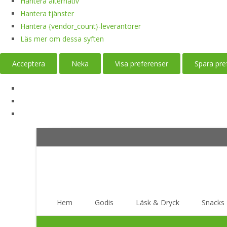
Hantera alternativ
Hantera tjänster
Hantera {vendor_count}-leverantörer
Läs mer om dessa syften
Acceptera
Neka
Visa preferenser
Spara pre
Skip
Hem
Godis
Läsk & Dryck
Snacks
to
content