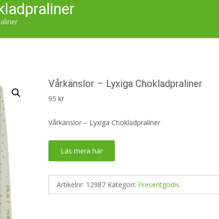
ladpraliner
aliner
Vårkänslor – Lyxiga Chokladpraliner
95
kr
Vårkänslor – Lyxiga Chokladpraliner
Läs mera här
Artikelnr:
12987
Kategori:
Presentgodis