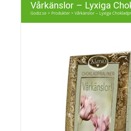
Vårkänslor – Lyxiga Chok
Godiz.se
>
Produkter
>
Vårkänslor – Lyxiga Chokladpr