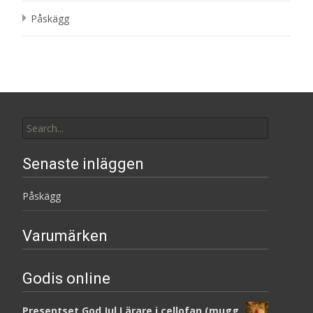
Påskägg
Search
for:
Senaste inläggen
Påskägg
Varumärken
Godis online
Presentset God Jul Lärare i cellofan (mugg,