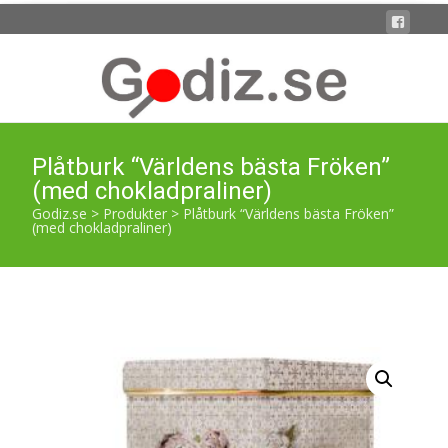
Plåtburk “Världens bästa Fröken”
(med chokladpraliner)
Godiz.se
>
Produkter
>
Plåtburk “Världens bästa Fröken”
(med chokladpraliner)