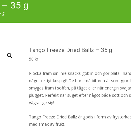
 – 35 g
5 g
Tango Freeze Dried Ballz – 35 g
50
kr
Plocka fram din inre snacks-goblin och gör plats i han
något riktigt krispigt! De här små bitarna är som gjord
smygas fram i soffan, på tåget eller när energin svajar
plugget. Perfekt när suget efter något både sött och sy
vägrar ge sig!
Tango Freeze Dried Ballz är godis i form av frystorkad
med smak av frukt.