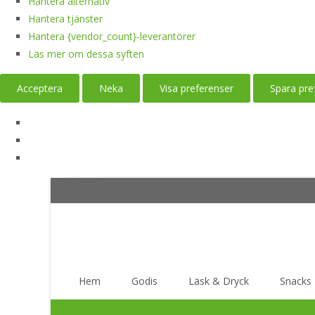
Hantera alternativ
Hantera tjänster
Hantera {vendor_count}-leverantörer
Läs mer om dessa syften
Acceptera
Neka
Visa preferenser
Spara pre
Skip
Hem
Godis
Läsk & Dryck
Snacks
to
content