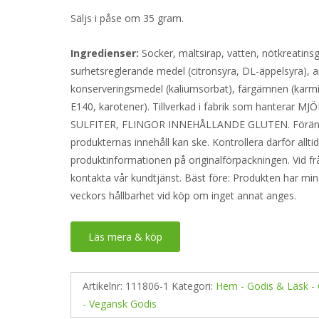
Säljs i påse om 35 gram.
Ingredienser:
Socker, maltsirap, vatten, nötkreatinsg
surhetsreglerande medel (citronsyra, DL-äppelsyra), 
konserveringsmedel (kaliumsorbat), färgämnen (karm
E140, karotener). Tillverkad i fabrik som hanterar MJ
SULFITER, FLINGOR INNEHÅLLANDE GLUTEN. Förändr
produkternas innehåll kan ske. Kontrollera därför allti
produktinformationen på originalförpackningen. Vid fr
kontakta vår kundtjänst. Bäst före: Produkten har min
veckors hållbarhet vid köp om inget annat anges.
Läs mera & köp
Artikelnr:
111806-1
Kategori:
Hem - Godis & Läsk -
- Vegansk Godis