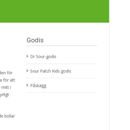
Godis
Dr Sour-godis
Sour Patch Kids godis
den för
a för att
Påskägg
 mitt i
rligt
e bollar