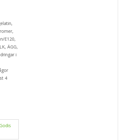
elatin,
aromer,
in/E120,
ÖLK, ÄGG,
ingar i
d
ågor
st 4
 Godis