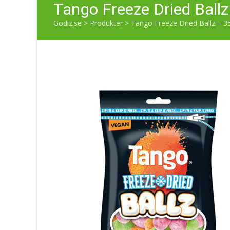
Tango Freeze Dried Ballz
Godiz.se
>
Produkter
>
Tango Freeze Dried Ballz – 3