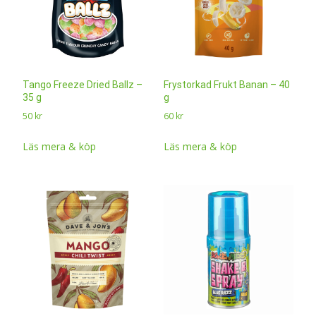
Tango Freeze Dried Ballz –
Frystorkad Frukt Banan – 40
35 g
g
50
kr
60
kr
Läs mera & köp
Läs mera & köp