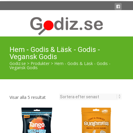
Hem - Godis & Läsk - Godis -
Vegansk Godis
Godiz.se
>
Produkter
>
Hem - Godis & Läsk - Godis -
Vegansk Godis
Sortera
Visar alla 5 resultat
efter
senaste