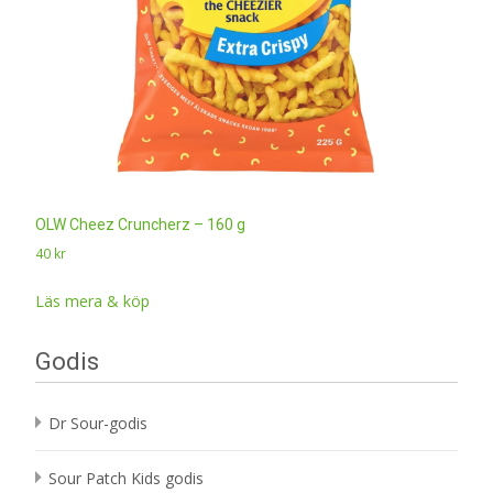
OLW Cheez Cruncherz – 160 g
40
kr
Läs mera & köp
Godis
Dr Sour-godis
Sour Patch Kids godis