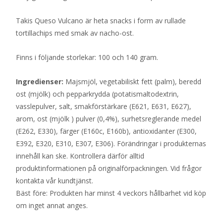
Takis Queso Vulcano är heta snacks i form av rullade
tortillachips med smak av nacho-ost.
Finns i följande storlekar: 100 och 140 gram.
Ingredienser:
Majsmjöl, vegetabiliskt fett (palm), beredd
ost (mjölk) och pepparkrydda (potatismaltodextrin,
vasslepulver, salt, smakförstärkare (E621, E631, E627),
arom, ost (mjölk ) pulver (0,4%), surhetsreglerande medel
(E262, E330), färger (E160c, E160b), antioxidanter (E300,
E392, E320, E310, E307, E306). Förändringar i produkternas
innehåll kan ske. Kontrollera därför alltid
produktinformationen på originalförpackningen. Vid frågor
kontakta vår kundtjänst.
Bäst före: Produkten har minst 4 veckors hållbarhet vid köp
om inget annat anges.