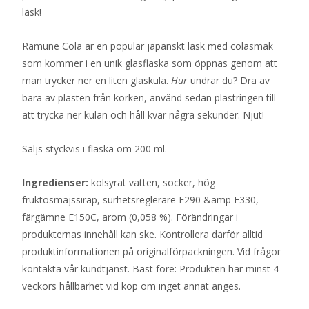
läsk!
Ramune Cola är en populär japanskt läsk med colasmak
som kommer i en unik glasflaska som öppnas genom att
man trycker ner en liten glaskula.
Hur
undrar du? Dra av
bara av plasten från korken, använd sedan plastringen till
att trycka ner kulan och håll kvar några sekunder. Njut!
Säljs styckvis i flaska om 200 ml.
Ingredienser:
kolsyrat vatten, socker, hög
fruktosmajssirap, surhetsreglerare E290 &amp E330,
färgämne E150C, arom (0,058 %). Förändringar i
produkternas innehåll kan ske. Kontrollera därför alltid
produktinformationen på originalförpackningen. Vid frågor
kontakta vår kundtjänst. Bäst före: Produkten har minst 4
veckors hållbarhet vid köp om inget annat anges.