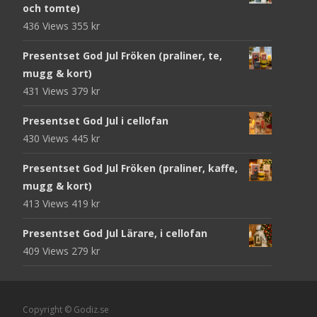
och tomte)
436 Views
355
kr
Presentset God Jul Fröken (praliner, te,
mugg & kort)
431 Views
379
kr
Presentset God Jul i cellofan
430 Views
445
kr
Presentset God Jul Fröken (praliner, kaffe,
mugg & kort)
413 Views
419
kr
Presentset God Jul Lärare, i cellofan
409 Views
279
kr
Copyright © Godiz.se