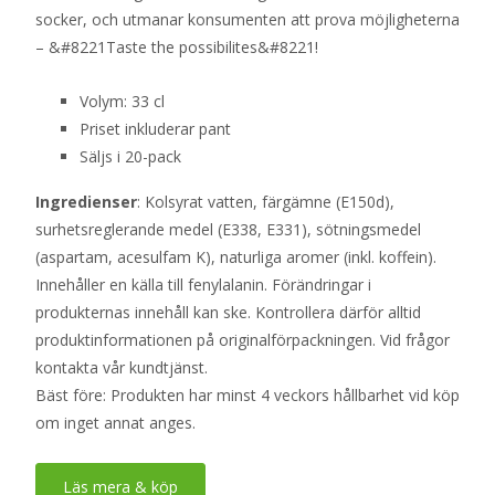
socker, och utmanar konsumenten att prova möjligheterna
– &#8221Taste the possibilites&#8221!
Volym: 33 cl
Priset inkluderar pant
Säljs i 20-pack
Ingredienser
: Kolsyrat vatten, färgämne (E150d),
surhetsreglerande medel (E338, E331), sötningsmedel
(aspartam, acesulfam K), naturliga aromer (inkl. koffein).
Innehåller en källa till fenylalanin. Förändringar i
produkternas innehåll kan ske. Kontrollera därför alltid
produktinformationen på originalförpackningen. Vid frågor
kontakta vår kundtjänst.
Bäst före: Produkten har minst 4 veckors hållbarhet vid köp
om inget annat anges.
Läs mera & köp