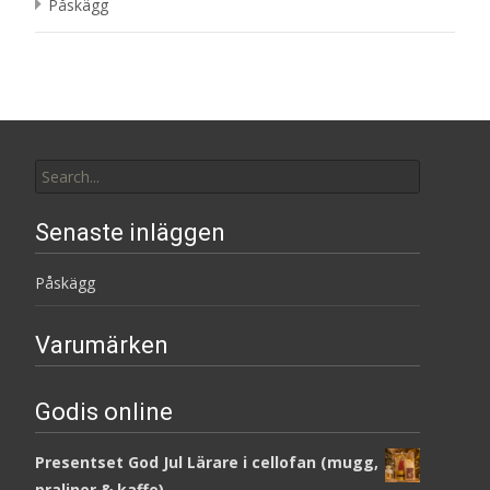
Påskägg
Search
for:
Senaste inläggen
Påskägg
Varumärken
Godis online
Presentset God Jul Lärare i cellofan (mugg,
praliner & kaffe)