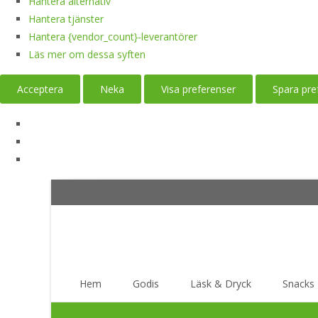
Hantera alternativ
Hantera tjänster
Hantera {vendor_count}-leverantörer
Läs mer om dessa syften
Acceptera
Neka
Visa preferenser
Spara pre
Skip
Hem
Godis
Läsk & Dryck
Snacks
to
content