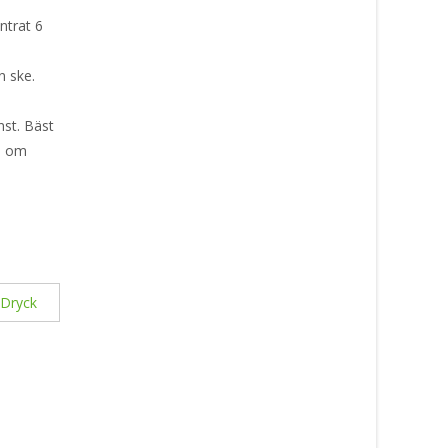
ntrat 6
n ske.
nst. Bäst
öp om
 Dryck