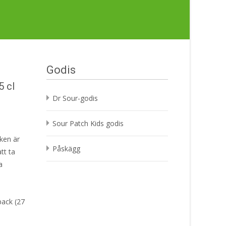
Godis
5 cl
Dr Sour-godis
Sour Patch Kids godis
ken är
Påskägg
tt ta
a
pack (27