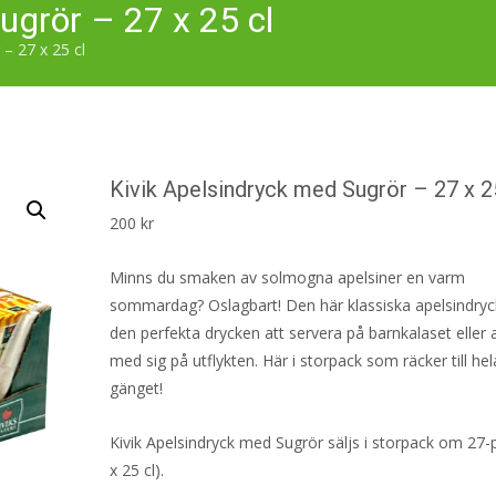
ugrör – 27 x 25 cl
– 27 x 25 cl
Kivik Apelsindryck med Sugrör – 27 x 2
200
kr
Minns du smaken av solmogna apelsiner en varm
sommardag? Oslagbart! Den här klassiska apelsindryc
den perfekta drycken att servera på barnkalaset eller a
med sig på utflykten. Här i storpack som räcker till hel
gänget!
Kivik Apelsindryck med Sugrör säljs i storpack om 27-
x 25 cl).