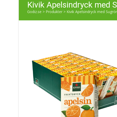
Kivik Apelsindryck med S
Godiz.se
>
Produkter
>
Kivik Apelsindryck med Sugrör 