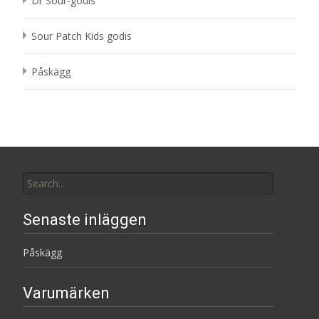
Dr Sour-godis
Sour Patch Kids godis
Påskägg
Search
for:
Senaste inläggen
Påskägg
Varumärken