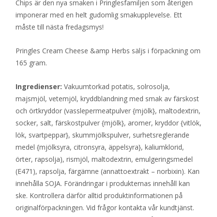
Chips är den nya smaken i Pringlesfamiljen som återigen
imponerar med en helt gudomlig smakupplevelse. Ett
måste till nästa fredagsmys!
Pringles Cream Cheese &amp Herbs säljs i förpackning om
165 gram.
Ingredienser:
Vakuumtorkad potatis, solrosolja,
majsmjöl, vetemjöl, kryddblandning med smak av färskost
och örtkryddor (vasslepermeatpulver {mjölk}, maltodextrin,
socker, salt, färskostpulver {mjölk}, aromer, kryddor {vitlök,
lök, svartpeppar}, skummjölkspulver, surhetsreglerande
medel {mjölksyra, citronsyra, äppelsyra}, kaliumklorid,
örter, rapsolja), rismjöl, maltodextrin, emulgeringsmedel
(E471), rapsolja, färgämne (annattoextrakt – norbixin). Kan
innehålla SOJA. Förändringar i produkternas innehåll kan
ske. Kontrollera därför alltid produktinformationen på
originalförpackningen. Vid frågor kontakta vår kundtjänst.