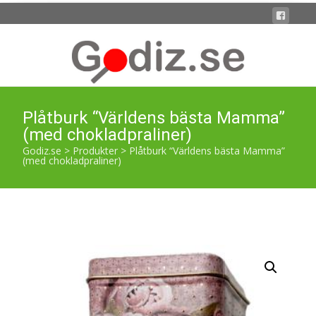
Plåtburk “Världens bästa Mamma”
(med chokladpraliner)
Godiz.se
>
Produkter
>
Plåtburk “Världens bästa Mamma”
(med chokladpraliner)