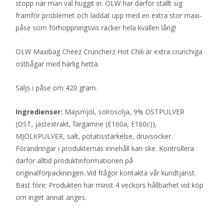
stopp när man väl huggit in. OLW har därför ställt sig
framför problemet och laddat upp med en extra stor maxi-
påse som förhoppningsvis räcker hela kvällen lång!
OLW Maxibag Cheez Cruncherz Hot Chili är extra crunchiga
ostbågar med härlig hetta.
Säljs i påse om 420 gram.
Ingredienser:
Majsmjöl, solrosolja, 9% OSTPULVER
(OST, jästextrakt, färgämne (E160a, E160c)),
MJÖLKPULVER, salt, potatisstärkelse, druvsocker.
Förändringar i produkternas innehåll kan ske. Kontrollera
därför alltid produktinformationen på
originalförpackningen. Vid frågor kontakta vår kundtjänst.
Bäst före: Produkten har minst 4 veckors hållbarhet vid köp
om inget annat anges.