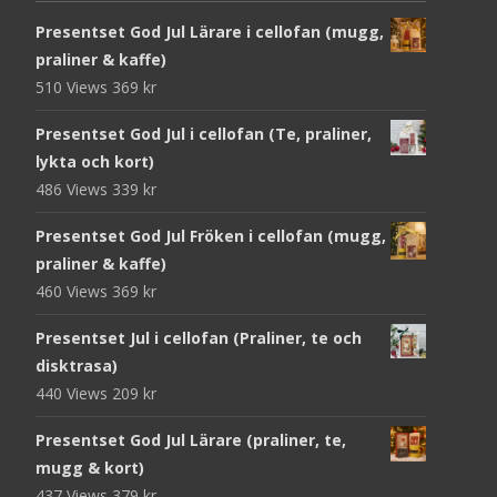
Presentset God Jul Lärare i cellofan (mugg,
praliner & kaffe)
510 Views
369
kr
Presentset God Jul i cellofan (Te, praliner,
lykta och kort)
486 Views
339
kr
Presentset God Jul Fröken i cellofan (mugg,
praliner & kaffe)
460 Views
369
kr
Presentset Jul i cellofan (Praliner, te och
disktrasa)
440 Views
209
kr
Presentset God Jul Lärare (praliner, te,
mugg & kort)
437 Views
379
kr