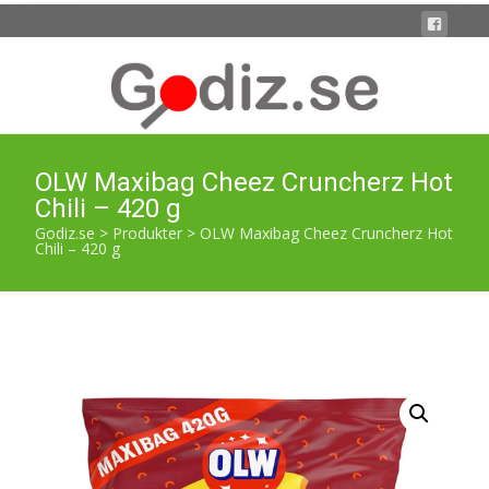
OLW Maxibag Cheez Cruncherz Hot
Chili – 420 g
Godiz.se
>
Produkter
>
OLW Maxibag Cheez Cruncherz Hot
Chili – 420 g