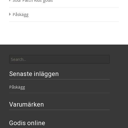
Sour Patch Kids godis
Påskägg
Search
for:
Senaste inläggen
Påskägg
Varumärken
Godis online