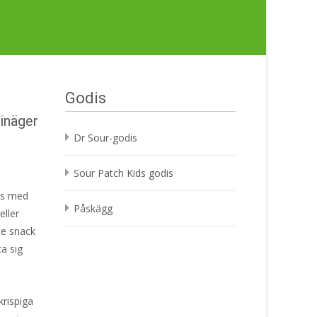
Godis
inäger
Dr Sour-godis
Sour Patch Kids godis
ps med
Påskägg
eller
ite snack
ta sig
rispiga