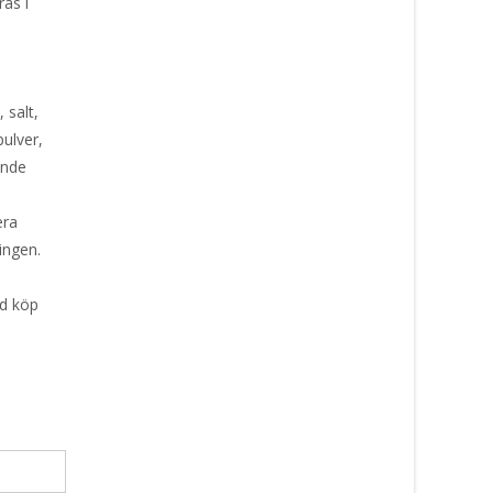
as i
 salt,
ulver,
ande
era
ingen.
id köp