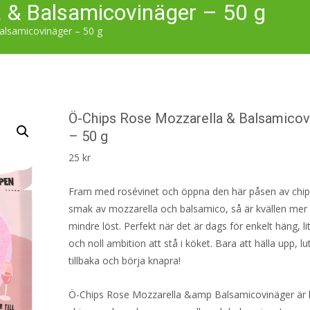
 & Balsamicovinäger – 50 g
alsamicovinäger – 50 g
Ö-Chips Rose Mozzarella & Balsamicov
– 50 g
25
kr
Fram med rosévinet och öppna den här påsen av chi
smak av mozzarella och balsamico, så är kvällen mer 
mindre löst. Perfekt när det är dags för enkelt häng, l
och noll ambition att stå i köket. Bara att hälla upp, lu
tillbaka och börja knapra!
Ö-Chips Rose Mozzarella &amp Balsamicovinäger är k