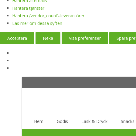
Hantera alternativ
Hantera tjänster
Hantera {vendor_count}-leverantörer
Läs mer om dessa syften
Acceptera
Neka
Visa preferenser
Spara pre
Skip
Hem
Godis
Läsk & Dryck
Snacks
to
content