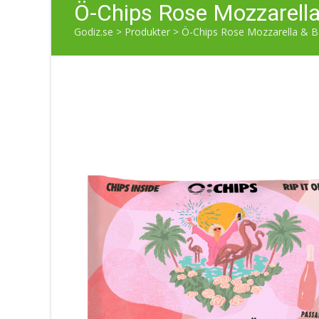
Ö-Chips Rose Mozzarella
Godiz.se
>
Produkter
>
Ö-Chips Rose Mozzarella & B