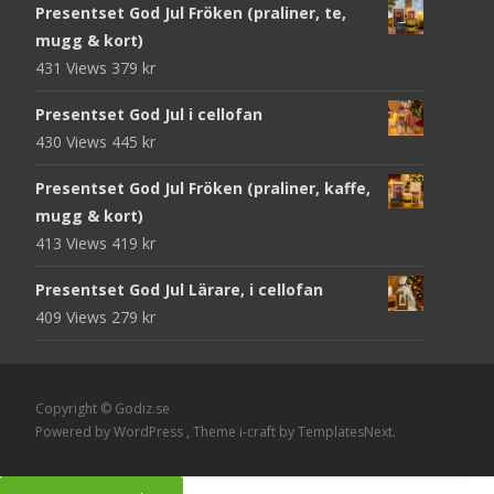
Presentset God Jul Fröken (praliner, te,
mugg & kort)
431 Views
379
kr
Presentset God Jul i cellofan
430 Views
445
kr
Presentset God Jul Fröken (praliner, kaffe,
mugg & kort)
413 Views
419
kr
Presentset God Jul Lärare, i cellofan
409 Views
279
kr
Copyright © Godiz.se
Powered by WordPress
, Theme
i-craft
by TemplatesNext.