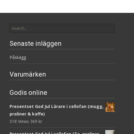
Search
for:
Senaste inläggen
Påskägg
Varumärken
Godis online
Presentset God Jul Lärare i cellofan (mugg,
praliner & kaffe)
518 Views
369
kr
Presentset God Jul i cellofan (Te, praliner,