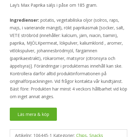
Lay’s Max Paprika säljs i påse om 185 gram.
Ingredienser:
potatis, vegetabiliska oljor (solros, raps,
majs, i varierande mängd), rökt paprikasmak [socker, salt,
VETE ströbröd (innehåller: kalcium, järn, niacin, tiamin),
paprika, MJÖLKpermeat, lökpulver, kaliumklorid , aromer,
vitlökspulver, johannesbrödmjöl, färgämnen
(paprikaextrakt), rökaromer, matsyror (citronsyra och
äppelsyra)]. Förändringar i produkternas innehåll kan ske.
Kontrollera därför alltid produktinformationen på
originalförpackningen. Vid frågor kontakta vår kundtjänst.
Bäst före: Produkten har minst 4 veckors hållbarhet vid köp
om inget annat anges.
Läs mera & köp
Artikelnr:
106445-1
Kategorier:
Chips
,
Snacks