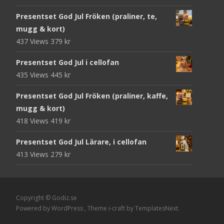
Presentset God Jul Fröken (praliner, te,
mugg & kort)
437 Views
379
kr
Presentset God Jul i cellofan
435 Views
445
kr
Presentset God Jul Fröken (praliner, kaffe,
mugg & kort)
418 Views
419
kr
Presentset God Jul Lärare, i cellofan
413 Views
279
kr
Copyright © Godiz.se
Powered by WordPress
, Theme
i-craft
by TemplatesNext.