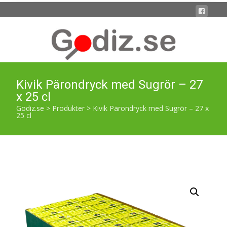
Kivik Pärondryck med Sugrör – 27
x 25 cl
Godiz.se
>
Produkter
>
Kivik Pärondryck med Sugrör – 27 x
25 cl