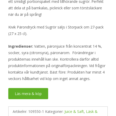
ett smidigt portionspaket med tillhörande sugrör. Perfekt
att dela ut på barnkalas, picknick eller som törstsläckare
när du är på språng!
Kivik Pärondryck med Sugrör säljs i Storpack om 27-pack
(27 x 25 cl).
Ingredienser:
Vatten, päronjuice från koncentrat 14 %,
socker, syra (citronsyra), päronarom. Förändringar i
produkternas innehåll kan ske. Kontrollera därför alltid
produktinformationen på originalförpackningen. Vid frågor
kontakta vår kundtjänst. Bäst före: Produkten har minst 4
veckors hållbarhet vid köp om inget annat anges.
Läs mera & köp
Artikelnr:
109550-1
Kategorier:
Juice & Saft
,
Läsk &