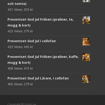
och tomte)
431 Views
355
kr
Presentset God Jul Fröken (praliner, te,
mugg & kort)
425 Views
379
kr
Presentset God Jul i cellofan
425 Views
445
kr
Presentset God Jul Fröken (praliner, kaffe,
mugg & kort)
408 Views
419
kr
Presentset God Jul Lärare, i cellofan
400 Views
279
kr
Copyright © Godiz.se