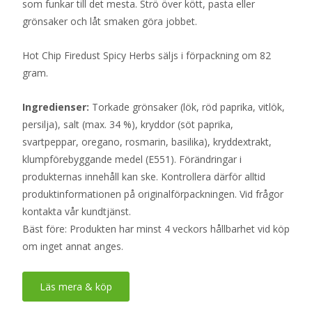
som funkar till det mesta. Strö över kött, pasta eller
grönsaker och låt smaken göra jobbet.
Hot Chip Firedust Spicy Herbs säljs i förpackning om 82
gram.
Ingredienser:
Torkade grönsaker (lök, röd paprika, vitlök,
persilja), salt (max. 34 %), kryddor (söt paprika,
svartpeppar, oregano, rosmarin, basilika), kryddextrakt,
klumpförebyggande medel (E551). Förändringar i
produkternas innehåll kan ske. Kontrollera därför alltid
produktinformationen på originalförpackningen. Vid frågor
kontakta vår kundtjänst.
Bäst före: Produkten har minst 4 veckors hållbarhet vid köp
om inget annat anges.
Läs mera & köp