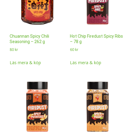
Chuannan Spicy Chili
Hot Chip Firedust Spicy Ribs
Seasoning – 262 g
– 78 g
80
kr
60
kr
Läs mera & köp
Läs mera & köp