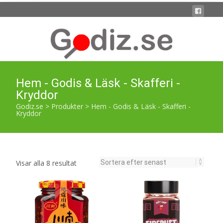
Hem - Godis & Läsk - Skafferi -
Kryddor
Godiz.se
>
Produkter
>
Hem - Godis & Läsk - Skafferi -
Kryddor
Sortera
Visar alla 8 resultat
efter
senaste