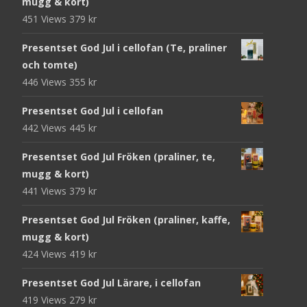
mugg & kort)
451 Views
379
kr
Presentset God Jul i cellofan (Te, praliner
och tomte)
446 Views
355
kr
Presentset God Jul i cellofan
442 Views
445
kr
Presentset God Jul Fröken (praliner, te,
mugg & kort)
441 Views
379
kr
Presentset God Jul Fröken (praliner, kaffe,
mugg & kort)
424 Views
419
kr
Presentset God Jul Lärare, i cellofan
419 Views
279
kr