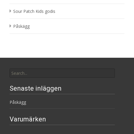
Sour Patch Kids godis
Påskägg
Search
for:
Senaste inläggen
Påskägg
Varumärken