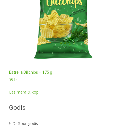
Estrella Dillchips – 175 g
35
kr
Läs mera & köp
Godis
Dr Sour-godis