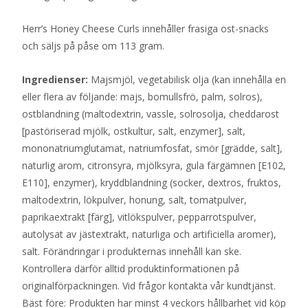
Herr’s Honey Cheese Curls innehåller frasiga ost-snacks
och säljs på påse om 113 gram.
Ingredienser:
Majsmjöl, vegetabilisk olja (kan innehålla en
eller flera av följande: majs, bomullsfrö, palm, solros),
ostblandning (maltodextrin, vassle, solrosolja, cheddarost
[pastöriserad mjölk, ostkultur, salt, enzymer], salt,
mononatriumglutamat, natriumfosfat, smör [grädde, salt],
naturlig arom, citronsyra, mjölksyra, gula färgämnen [E102,
E110], enzymer), kryddblandning (socker, dextros, fruktos,
maltodextrin, lökpulver, honung, salt, tomatpulver,
paprikaextrakt [färg], vitlökspulver, pepparrotspulver,
autolysat av jästextrakt, naturliga och artificiella aromer),
salt. Förändringar i produkternas innehåll kan ske.
Kontrollera därför alltid produktinformationen på
originalförpackningen. Vid frågor kontakta vår kundtjänst.
Bäst före: Produkten har minst 4 veckors hållbarhet vid köp