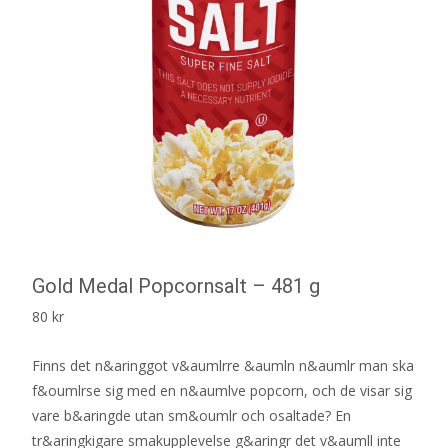
Gold Medal Popcornsalt – 481 g
80
kr
Finns det n&aringgot v&aumlrre &aumln n&aumlr man ska
f&oumlrse sig med en n&aumlve popcorn, och de visar sig
vare b&aringde utan sm&oumlr och osaltade? En
tr&aringkigare smakupplevelse g&aringr det v&aumll inte