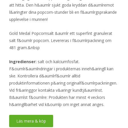
att hitta. Den h&aumlr sjukt goda kryddan d&aumlremot
l&aringter dina popcorn-stunder bli en f&aumlrgsprakande
upplevelse i munnen!
Gold Medal Popcornsalt &aumlr ett superfint granulerat
salt f&oumlr popcorn. Levereras i f&oumlrpackning om
481 gram.&nbsp
Ingredienser:
salt och kalciumfosfat.
F&oumlr&aumlndringar i produkternas inneh&aringll kan
ske. Kontrollera d&aumlrf&oumlr alltid
produktinformationen p&aring originalf&oumlrpackningen.
Vid fr&aringgor kontakta v&aringr kundtj&aumlnst.
B&aumlst f&oumlre: Produkten har minst 4 veckors
h&aringllbarhet vid k&oumlp om inget annat anges.
Läs mera & köp