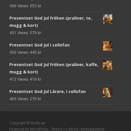
436 Views
355
kr
Presentset God Jul Fröken (praliner, te,
mugg & kort)
431 Views
379
kr
Presentset God Jul i cellofan
430 Views
445
kr
Presentset God Jul Fröken (praliner, kaffe,
mugg & kort)
413 Views
419
kr
Presentset God Jul Lärare, i cellofan
409 Views
279
kr
Copyright © Godiz.se
Powered by WordPress
, Theme
i-craft
by TemplatesNext.