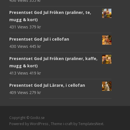
436 Views
355
kr
Presentset God Jul Fröken (praliner, te,
mugg & kort)
431 Views
379
kr
Presentset God Jul i cellofan
430 Views
445
kr
Presentset God Jul Fröken (praliner, kaffe,
mugg & kort)
413 Views
419
kr
Presentset God Jul Lärare, i cellofan
409 Views
279
kr
Copyright © Godiz.se
Powered by WordPress
, Theme
i-craft
by TemplatesNext.