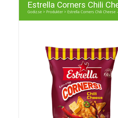
Estrella Corners Chili C
Godiz.se
>
Produkter
>
Estrella Corners Chili Cheese 