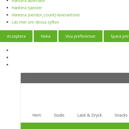
Hantera alternativ
Hantera tjänster
Hantera {vendor_count}-leverantörer
Läs mer om dessa syften
Acceptera
Neka
Visa preferenser
Spara pre
Skip
Hem
Godis
Läsk & Dryck
Snacks
to
content