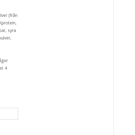
ver (från
Kprotein,
par, syra
pulver,
d
ågor
st 4