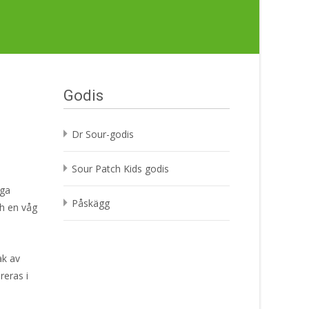
Godis
Dr Sour-godis
Sour Patch Kids godis
gga
Påskägg
ch en våg
ak av
reras i