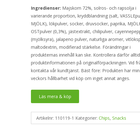
Ingredienser:
Majskorn 72%, solros- och rapsolja i
varierande proportion, kryddblandning (salt, VASSLEpul
MJÖLK), lökpulver, socker, druvsocker, paprika, MJÖL
OSTpulver (0,3%), jästextrakt, chilipulver, cayennepep
(mjölksyra), jalapeno pulver, naturliga aromer, vitlöks
maltodextrin, modifierad stärkelse. Förändringar i
produkternas innehåll kan ske. Kontrollera därför allti
produktinformationen på originalförpackningen. Vid fr
kontakta vår kundtjänst. Bäst före: Produkten har min
veckors hållbarhet vid köp om inget annat anges.
Läs mera & köp
Artikelnr:
110119-1
Kategorier:
Chips
,
Snacks