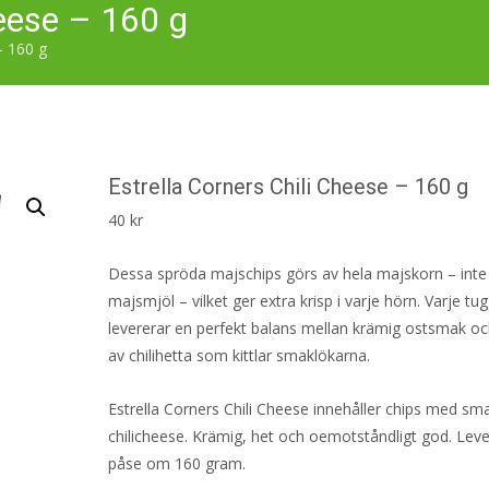
heese – 160 g
– 160 g
Estrella Corners Chili Cheese – 160 g
40
kr
Dessa spröda majschips görs av hela majskorn – inte
majsmjöl – vilket ger extra krisp i varje hörn. Varje tu
levererar en perfekt balans mellan krämig ostsmak o
av chilihetta som kittlar smaklökarna.
Estrella Corners Chili Cheese innehåller chips med sm
chilicheese. Krämig, het och oemotståndligt god. Leve
påse om 160 gram.