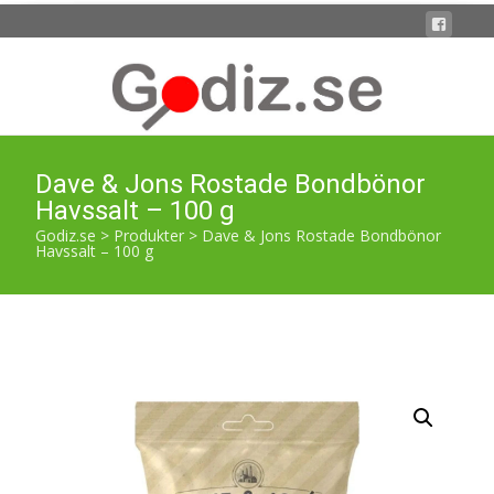
Dave & Jons Rostade Bondbönor
Havssalt – 100 g
Godiz.se
>
Produkter
>
Dave & Jons Rostade Bondbönor
Havssalt – 100 g