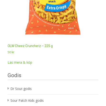
OLW Cheez Cruncherz – 225 g
50
kr
Läs mera & köp
Godis
Dr Sour-godis
Sour Patch Kids godis