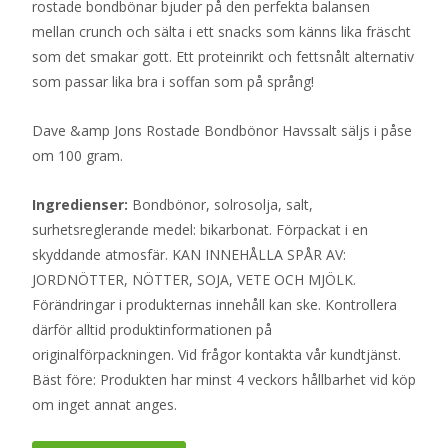
rostade bondbönar bjuder på den perfekta balansen
mellan crunch och sälta i ett snacks som känns lika fräscht
som det smakar gott. Ett proteinrikt och fettsnålt alternativ
som passar lika bra i soffan som på språng!
Dave &amp Jons Rostade Bondbönor Havssalt säljs i påse
om 100 gram.
Ingredienser:
Bondbönor, solrosolja, salt,
surhetsreglerande medel: bikarbonat. Förpackat i en
skyddande atmosfär. KAN INNEHÅLLA SPÅR AV:
JORDNÖTTER, NÖTTER, SOJA, VETE OCH MJÖLK.
Förändringar i produkternas innehåll kan ske. Kontrollera
därför alltid produktinformationen på
originalförpackningen. Vid frågor kontakta vår kundtjänst.
Bäst före: Produkten har minst 4 veckors hållbarhet vid köp
om inget annat anges.