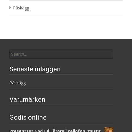
Påskägg
Search
for:
Senaste inläggen
Påskägg
Varumärken
Godis online
Presentset God Jul Lärare i cellofan (mugg,