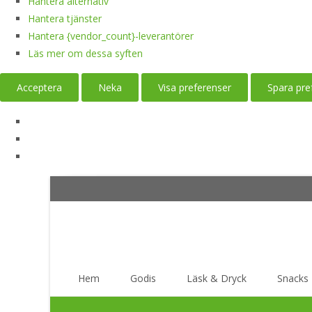
Hantera alternativ
Hantera tjänster
Hantera {vendor_count}-leverantörer
Läs mer om dessa syften
Acceptera
Neka
Visa preferenser
Spara pre
Skip
Hem
Godis
Läsk & Dryck
Snacks
to
content