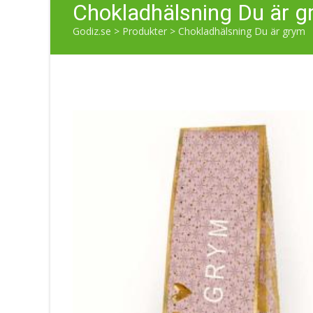
Chokladhälsning Du är 
Godiz.se
>
Produkter
>
Chokladhälsning Du är grym