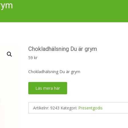
grym
Chokladhälsning Du är grym
59
kr
Chokladhälsning Du är grym
Läs mera här
Artikelnr:
9243
Kategori:
Presentgodis