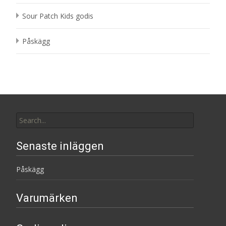
Sour Patch Kids godis
Påskägg
Search
for:
Senaste inläggen
Påskägg
Varumärken