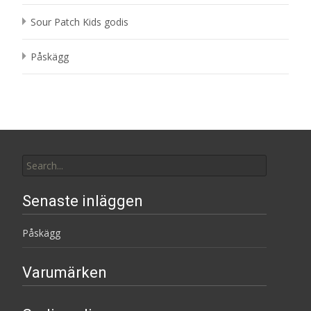
Sour Patch Kids godis
Påskägg
Search
for:
Senaste inläggen
Påskägg
Varumärken