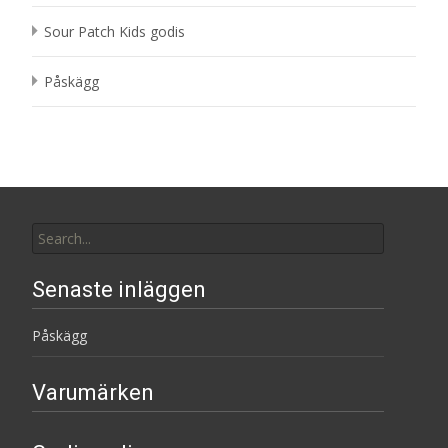
Sour Patch Kids godis
Påskägg
Search
for:
Senaste inläggen
Påskägg
Varumärken