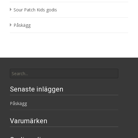
Sour Patch Kids godis
Påskägg
Search
for:
Senaste inläggen
Påskägg
Varumärken