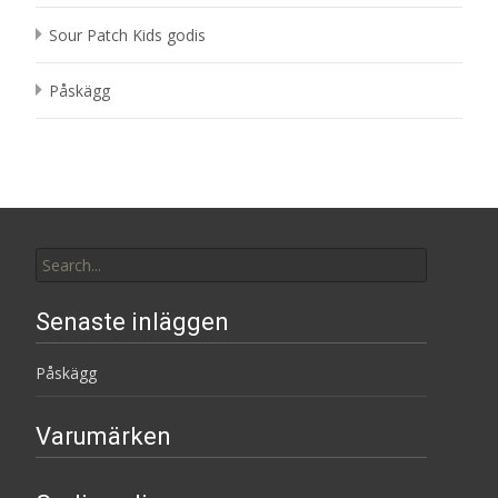
Sour Patch Kids godis
Påskägg
Search
for:
Senaste inläggen
Påskägg
Varumärken