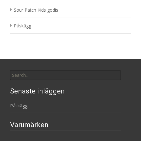
Sour Patch Kids godis
Påskägg
Search
for:
Senaste inläggen
Påskägg
Varumärken