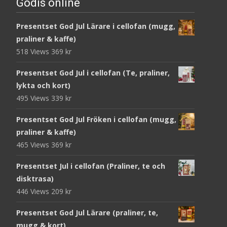
Godis online
Presentset God Jul Lärare i cellofan (mugg,
praliner & kaffe)
518 Views
369
kr
Presentset God Jul i cellofan (Te, praliner,
lykta och kort)
495 Views
339
kr
Presentset God Jul Fröken i cellofan (mugg,
praliner & kaffe)
465 Views
369
kr
Presentset Jul i cellofan (Praliner, te och
disktrasa)
446 Views
209
kr
Presentset God Jul Lärare (praliner, te,
mugg & kort)