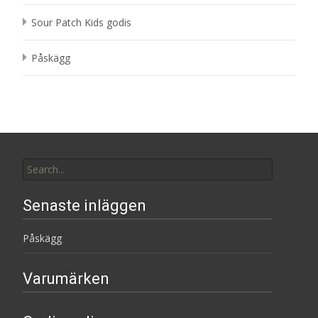
Sour Patch Kids godis
Påskägg
Search
for:
Senaste inläggen
Påskägg
Varumärken