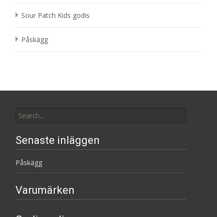
Sour Patch Kids godis
Påskägg
Search
for:
Senaste inläggen
Påskägg
Varumärken