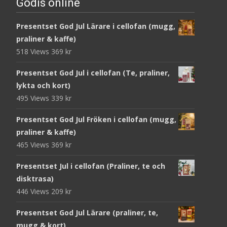
Godis online
Presentset God Jul Lärare i cellofan (mugg,
praliner & kaffe)
518 Views
369
kr
Presentset God Jul i cellofan (Te, praliner,
lykta och kort)
495 Views
339
kr
Presentset God Jul Fröken i cellofan (mugg,
praliner & kaffe)
465 Views
369
kr
Presentset Jul i cellofan (Praliner, te och
disktrasa)
446 Views
209
kr
Presentset God Jul Lärare (praliner, te,
mugg & kort)