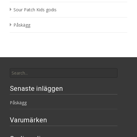
Sour Patch Kids godis
Påskägg
Search
for:
Senaste inläggen
Påskägg
Varumärken