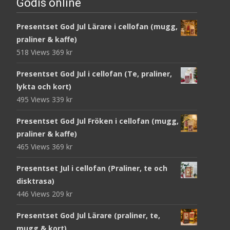
Godis online
Presentset God Jul Lärare i cellofan (mugg,
praliner & kaffe)
518 Views
369
kr
Presentset God Jul i cellofan (Te, praliner,
lykta och kort)
495 Views
339
kr
Presentset God Jul Fröken i cellofan (mugg,
praliner & kaffe)
465 Views
369
kr
Presentset Jul i cellofan (Praliner, te och
disktrasa)
446 Views
209
kr
Presentset God Jul Lärare (praliner, te,
mugg & kort)