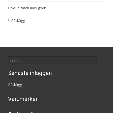
Sour Patch Kids godis
Påskägg
Search
for:
Senaste inläggen
Påskägg
Varumärken