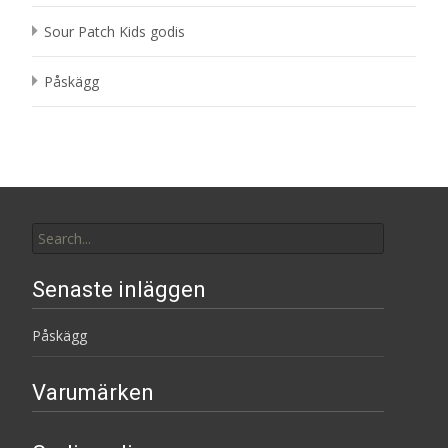
Sour Patch Kids godis
Påskägg
Search
for:
Senaste inläggen
Påskägg
Varumärken