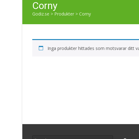
Corny
Godiz.se
>
Produkter
>
Corny
Inga produkter hittades som motsvarar ditt va
Search