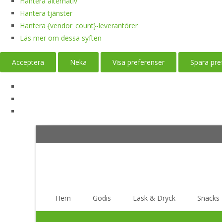
Hantera alternativ
Hantera tjänster
Hantera {vendor_count}-leverantörer
Läs mer om dessa syften
Acceptera
Neka
Visa preferenser
Spara pre
Skip
Hem
Godis
Läsk & Dryck
Snacks
to
content