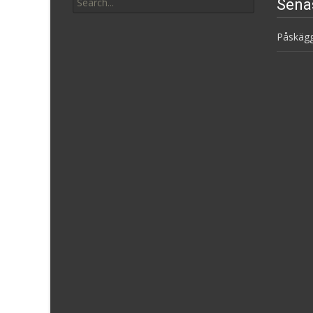
Sena
for:
Påskäg