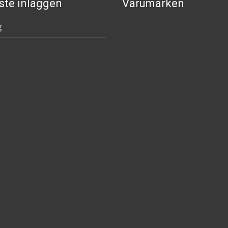
ste inläggen
Varumärken
g