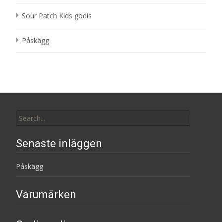
Sour Patch Kids godis
Påskägg
Search
for:
Senaste inläggen
Påskägg
Varumärken