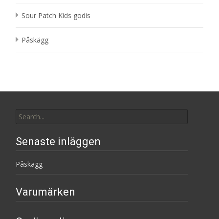
Sour Patch Kids godis
Påskägg
Search
for:
Senaste inläggen
Påskägg
Varumärken