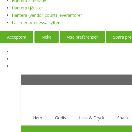
Hantera alternativ
Hantera tjänster
Hantera {vendor_count}-leverantörer
Läs mer om dessa syften
Acceptera
Neka
Visa preferenser
Spara pre
Skip
Hem
Godis
Läsk & Dryck
Snacks
to
content