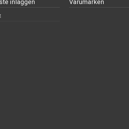
ste inläggen
Varumärken
g