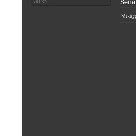
Sena
for:
Påskäg