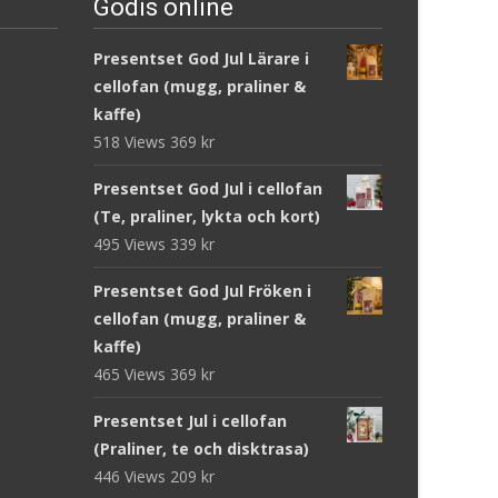
Godis online
Presentset God Jul Lärare i
cellofan (mugg, praliner &
kaffe)
518 Views
369
kr
Presentset God Jul i cellofan
(Te, praliner, lykta och kort)
495 Views
339
kr
Presentset God Jul Fröken i
cellofan (mugg, praliner &
kaffe)
465 Views
369
kr
Presentset Jul i cellofan
(Praliner, te och disktrasa)
446 Views
209
kr