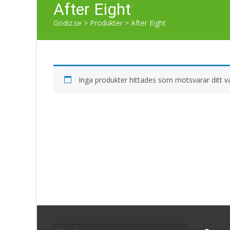
After Eight
Godiz.se
>
Produkter
>
After Eight
Inga produkter hittades som motsvarar ditt va
Search